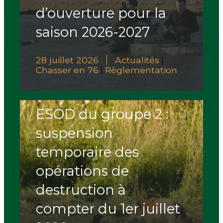
d’ouverture pour la
saison 2026-2027
28 juillet 2026
Actualités
|
Chasser en 76
Règlementation
|
ESOD du groupe 2 :
suspension
temporaire des
opérations de
destruction à
compter du 1er juillet