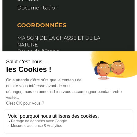
Documentation
COORDONNÉES
MAISON DE LA CHASSE ET DE LA
NATURE
Route de l'Etang
76890 BELLEVILLE-EN-CAUX
Contactez-nous
SUIVEZ-NOUS
Facebook
X
YouTube
© 2024 FDC76. PROPULSÉ PAR MAGINA. TOUS
DROITS RÉSERVÉS