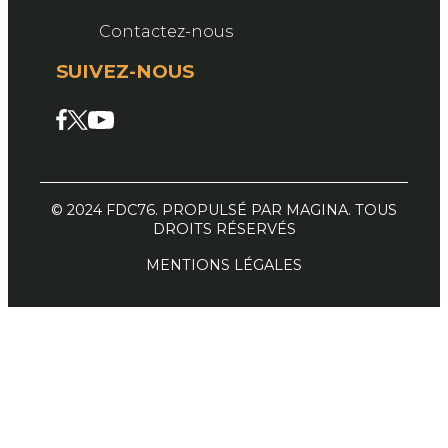
Contactez-nous
SUIVEZ-NOUS
Facebook
X
YouTube
© 2024 FDC76. PROPULSÉ PAR MAGINA. TOUS
DROITS RÉSERVÉS
MENTIONS LÉGALES