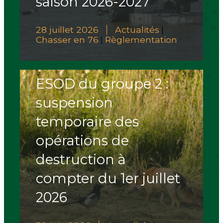
saison 2026-2027
28 juillet 2026
Actualités
|
Chasser en 76
Règlementation
|
ESOD du groupe 2 :
suspension
temporaire des
opérations de
destruction à
compter du 1er juillet
2026