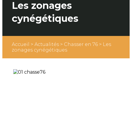
Les zonages
cynégétiques
Accueil
>
Actualités
>
Chasser en 76
>
Les
zonages cynégétiques