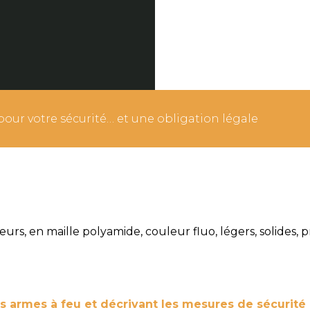
pour votre sécurité… et une obligation légale
rs, en maille polyamide, couleur fluo, légers, solides, p
es armes à feu et décrivant les mesures de sécurité 