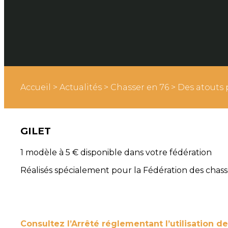
Accueil
>
Actualités
>
Chasser en 76
>
Des atouts 
GILET
1 modèle à 5 € disponible dans votre fédération
Réalisés spécialement pour la Fédération des chasseu
Consultez l’Arrêté réglementant l’utilisation d