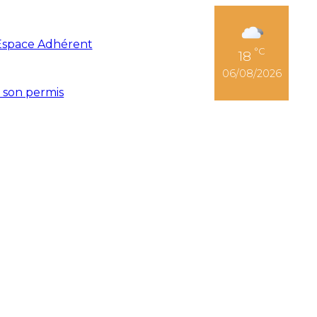
Espace Adhérent
°C
18
06/08/2026
r son permis