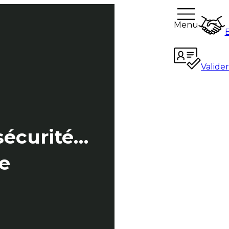
Menu
Valide
sécurité…
le