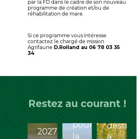
par la FD dans le cadre de son nouveau
programme de création et/ou de
réhabilitation de mare.
ESOD
du
Si ce programme vous intéresse
Migrateurs
groupe
contactez le chargé de mission
Agrifaune
D.Rolland au 06 78 03 35
et
2 :
34
gibier
suspen
Chasse
d’eau :
tempor
du
les
des
gibier
dates
opérati
Restez au courant !
d’eau
d’ouverture
de
2026-
pour
destruc
2027 :
la
à