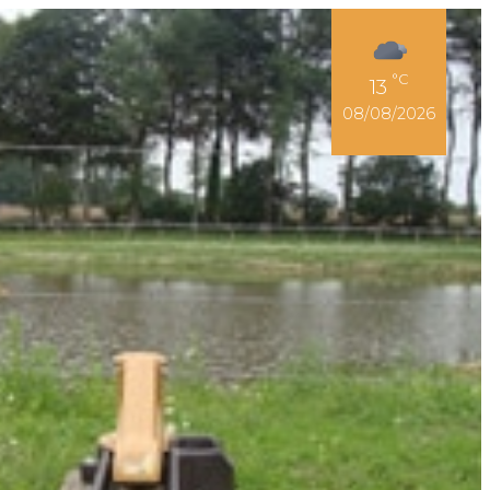
Espace Adhérent
°C
13
08/08/2026
r son permis