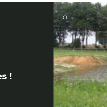
Menu
Valide
s !