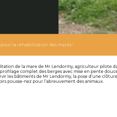
pour la réhabilitation des mares !
litation de la mare de Mr Lendormy, agriculteur pilote d
eprofilage complet des berges avec mise en pente douce,
r les bâtiments de Mr Lendormy, la pose d’une clôture af
oirs pousse-nez pour l’abreuvement des animaux.