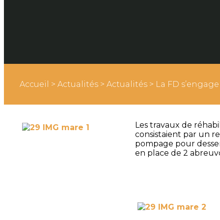
Accueil
>
Actualités
>
Actualités
>
La FD s’engage 
Les travaux de réhabi
consistaient par un r
pompage pour desservi
en place de 2 abreuv