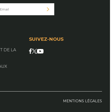
SUIVEZ-NOUS
Facebook
X
YouTube
T DE LA
AUX
MENTIONS LÉGALES