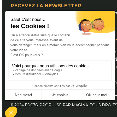
RECEVEZ LA NEWSLETTER
Pour suivre les actualités de la Fédération Dép
LIENS U
Valider s
Espace a
Bourse aux
Contact
Document
© 2024 FDC76. PROPULSÉ PAR MAGINA. TOUS DROIT