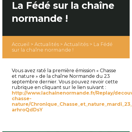
La Fédé sur la chaîne
normande !
Accueil
>
Actualités
>
Actualités
>
La Fédé
sur la chaîne normande !
Vous avez raté la première émission « Chasse
et nature » de la chaîne Normande du 23
septembre dernier. Vous pouvez revoir cette
rubrique en cliquant sur le lien suivant :
http://www.lachainenormande.fr/Replay/decou
chasse-
nature/Chronique_Chasse_et_nature_mardi_23
arhroQdDsY