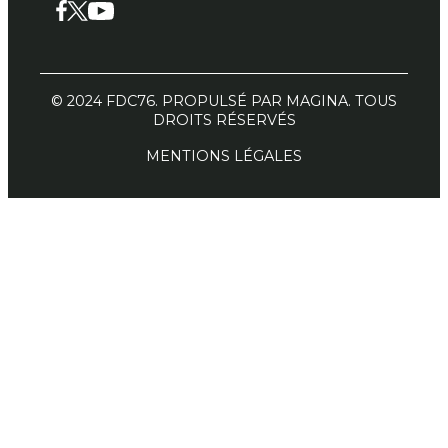
Facebook
X
YouTube
© 2024 FDC76. PROPULSÉ PAR MAGINA. TOUS
DROITS RÉSERVÉS
MENTIONS LÉGALES