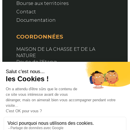
Bourse aux territoires
Contact
Documentation
COORDONNÉES
MAISON DE LA CHASSE ET DE LA
NATURE
Route de l'Etang
76890 BELLEVILLE-EN-CAUX
Contactez-nous
SUIVEZ-NOUS
Facebook
X
YouTube