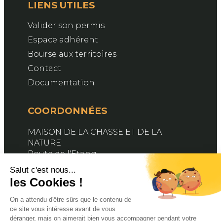
LIENS UTILES
Valider son permis
Espace adhérent
Bourse aux territoires
Contact
Documentation
COORDONNÉES
MAISON DE LA CHASSE ET DE LA
NATURE
Route de l'Etang
76890 BELLEVILLE-EN-CAUX
Contactez-nous
SUIVEZ-NOUS