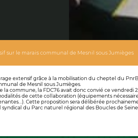
sif sur le marais communal de Mesnil sous Jumièges
turage extensif grâce à la mobilisation du cheptel du P
mmunal de Mesnil sous Jumièges.
de la commune, la FDC76 avait donc convié ce vendredi 29 
 modalités de cette collaboration (équipements nécessa
renantes…). Cette proposition sera délibérée prochaineme
il syndical du Parc naturel régional des Boucles de Se