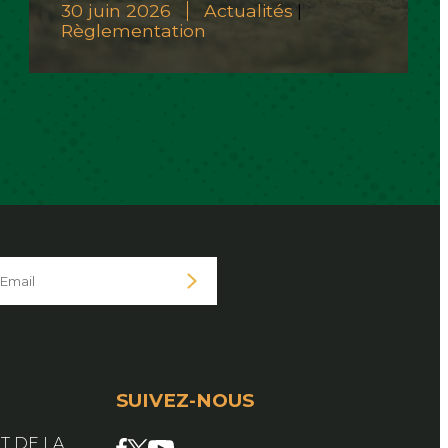
30 juin 2026
Actualités
|
Règlementation
SUIVEZ-NOUS
Facebook
X
YouTube
T DE LA