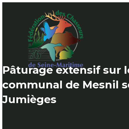
Skip
to
content
Pâturage extensif sur 
communal de Mesnil s
Jumièges