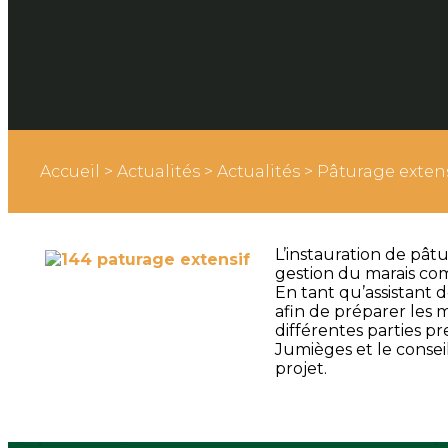
Accueil
>
Actualités
>
Actualités
>
Pâturage exten
L’instauration de pâ
gestion du marais co
En tant qu’assistant 
afin de préparer les
différentes parties p
Jumièges et le conse
projet.