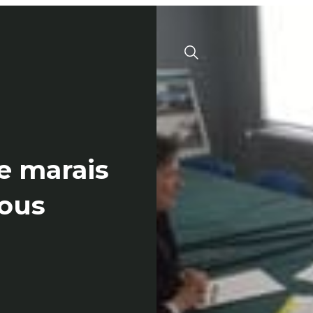
Menu
Valide
le marais
ous