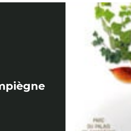
Menu
Valide
ompiègne