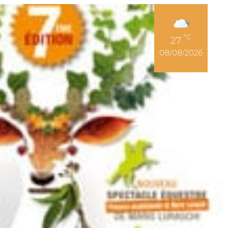
Espace Adhérent
°C
27
08/08/2026
r son permis