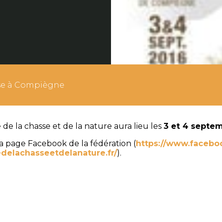
sse à Compiègne
 de la chasse et de la nature aura lieu les
3 et 4 septe
a page Facebook de la fédération (
https://www.facebo
edelachasseetdelanature.fr/
).