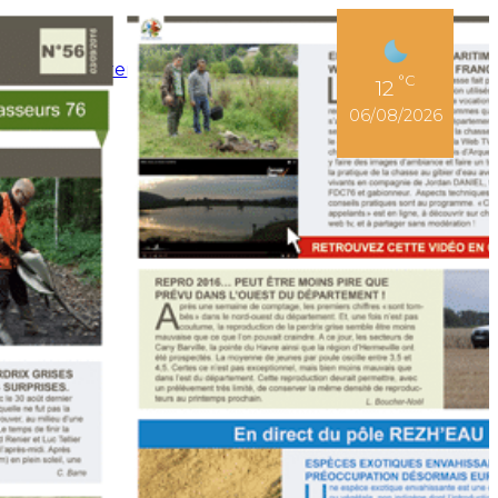
Espace Adhérent
°C
12
06/08/2026
r son permis