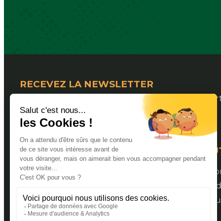
RECEVEZ LA NEWSLETTER
Pour suivre les actualités de la Fédération Dép
LIENS U
Valider s
Espace a
Bourse aux
Contact