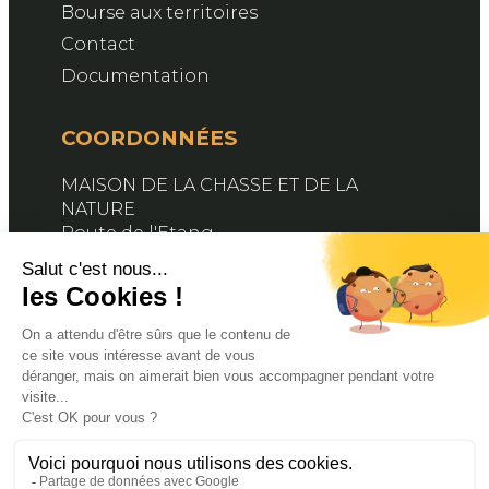
Bourse aux territoires
Contact
Documentation
COORDONNÉES
MAISON DE LA CHASSE ET DE LA
NATURE
Route de l'Etang
76890 BELLEVILLE-EN-CAUX
Contactez-nous
SUIVEZ-NOUS
Facebook
X
YouTube