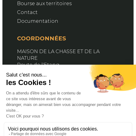
Bourse aux territoires
Contact
Documentation
COORDONNÉES
MAISON DE LA CHASSE ET DE LA
NATURE
Route de l'Etang
76890 BELLEVILLE-EN-CAUX
Contactez-nous
SUIVEZ-NOUS
Facebook
X
YouTube