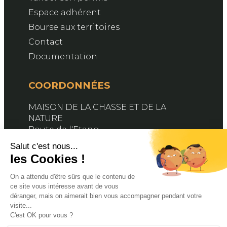
Espace adhérent
Bourse aux territoires
Contact
Documentation
COORDONNÉES
MAISON DE LA CHASSE ET DE LA
NATURE
Route de l'Etang
76890 BELLEVILLE-EN-CAUX
Contactez-nous
SUIVEZ-NOUS
Facebook
X
YouTube