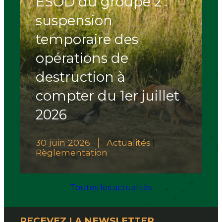
ESOD du groupe 2 :
suspension
temporaire des
opérations de
destruction à
compter du 1er juillet
2026
30 juin 2026
Actualités
|
Règlementation
Toutes les actualités
RECEVEZ LA NEWSLETTER