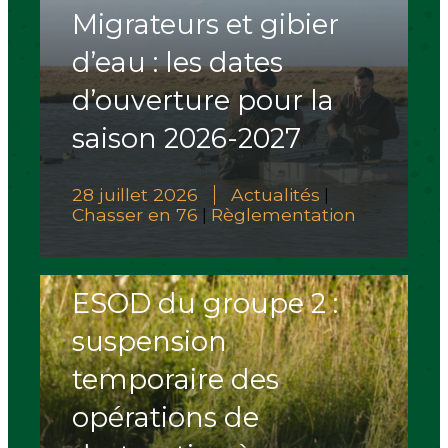
Migrateurs et gibier
d’eau : les dates
d’ouverture pour la
saison 2026-2027
28 juillet 2026
Actualités
|
Chasser en 76
Règlementation
|
ESOD du groupe 2 :
suspension
temporaire des
opérations de