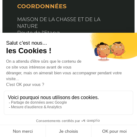
COORDONNÉES
MAISON DE LA CHASSE ET DE LA
NATURE
Route de l'Etang
76890 BELLEVILLE-EN-CAUX
Contactez-nous
SUIVEZ-NOUS
Facebook
X
YouTube
© 2024 FDC76. PROPULSÉ PAR MAGINA. TOUS
DROITS RÉSERVÉS
MENTIONS LÉGALES