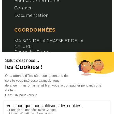
Bourse aux territoires
Contact
Documentation
COORDONNÉES
MAISON DE LA CHASSE ET DE LA
NATURE
Route de l'Etang
76890 BELLEVILLE-EN-CAUX
Contactez-nous
SUIVEZ-NOUS
Facebook
X
YouTube
© 2024 FDC76. PROPULSÉ PAR MAGINA. TOUS