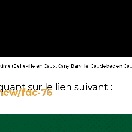
ritime (Belleville en Caux, Cany Barville, Caudebec en Ca
uant sur le lien suivant :
/new/fdc-76