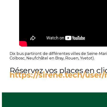
Dix bus partiront de différentes villes de Seine-Ma
Colbosc, Neufchâtel en Bray, Rouen, Yvetot).
Réservez vos places en cliq
https://sirene.tech/user