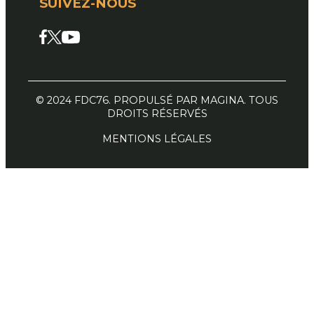
SUIVEZ-NOUS
Facebook
X
YouTube
© 2024 FDC76. PROPULSÉ PAR MAGINA. TOUS
DROITS RÉSERVÉS
MENTIONS LÉGALES