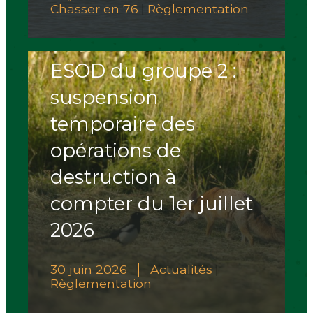
Chasser en 76
Règlementation
|
ESOD du groupe 2 :
suspension
temporaire des
opérations de
destruction à
compter du 1er juillet
2026
30 juin 2026
Actualités
|
Règlementation