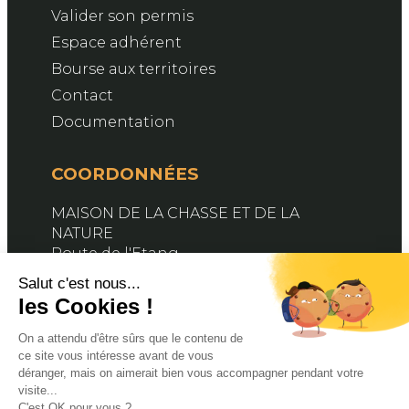
Valider son permis
Espace adhérent
Bourse aux territoires
Contact
Documentation
COORDONNÉES
MAISON DE LA CHASSE ET DE LA
NATURE
Route de l'Etang
76890 BELLEVILLE-EN-CAUX
Contactez-nous
SUIVEZ-NOUS
Facebook
X
YouTube