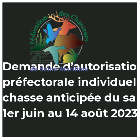
Skip
to
content
Demande d’autorisati
préfectorale individuel
chasse anticipée du sa
1er juin au 14 août 202