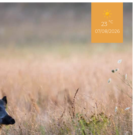
Espace Adhérent
°C
23
07/08/2026
r son permis