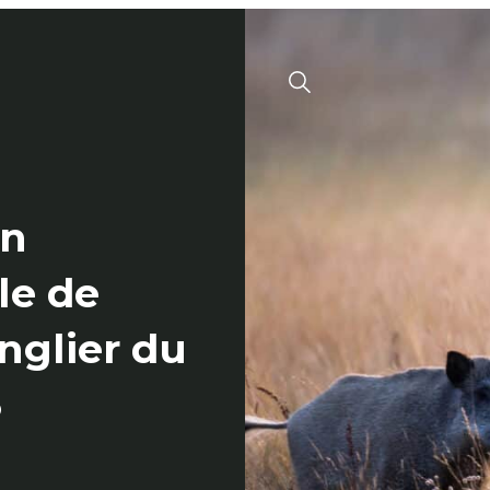
Menu
Valide
on
le de
nglier du
3