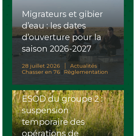
Migrateurs et gibier
d’eau : les dates
d’ouverture pour la
saison 2026-2027
28 juillet 2026
Actualités
|
Chasser en 76
Règlementation
|
ESOD du groupe 2 :
suspension
temporaire des
opérations de