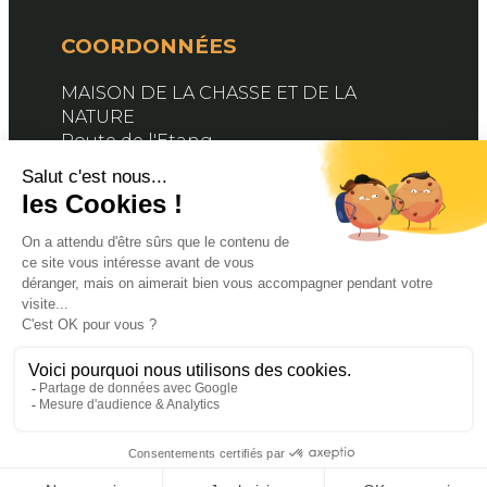
COORDONNÉES
MAISON DE LA CHASSE ET DE LA
NATURE
Route de l'Etang
76890 BELLEVILLE-EN-CAUX
Contactez-nous
SUIVEZ-NOUS
Facebook
X
YouTube
© 2024 FDC76. PROPULSÉ PAR MAGINA. TOUS
DROITS RÉSERVÉS
MENTIONS LÉGALES