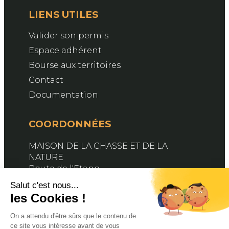
LIENS UTILES
Valider son permis
Espace adhérent
Bourse aux territoires
Contact
Documentation
COORDONNÉES
MAISON DE LA CHASSE ET DE LA
NATURE
Route de l'Etang
76890 BELLEVILLE-EN-CAUX
Contactez-nous
SUIVEZ-NOUS