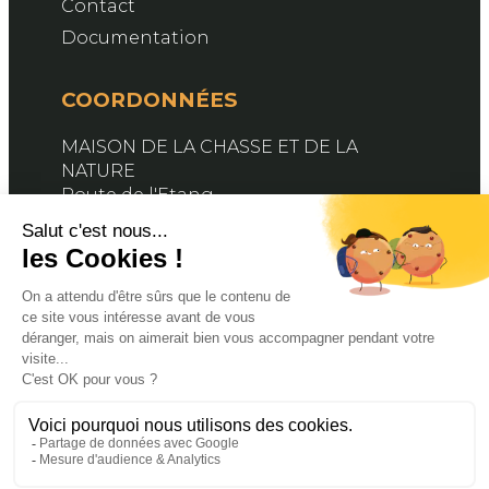
Contact
Documentation
COORDONNÉES
MAISON DE LA CHASSE ET DE LA
NATURE
Route de l'Etang
76890 BELLEVILLE-EN-CAUX
Contactez-nous
SUIVEZ-NOUS
Facebook
X
YouTube
© 2024 FDC76. PROPULSÉ PAR MAGINA. TOUS
DROITS RÉSERVÉS