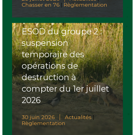
Chasser en 76
Règlementation
|
ESOD du groupe 2 :
suspension
temporaire des
opérations de
destruction à
compter du 1er juillet
2026
30 juin 2026
Actualités
|
Règlementation