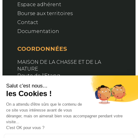
Espace adhérent
Bourse aux territoires
Contact
Documentation
COORDONNÉES
MAISON DE LA CHASSE ET DE LA
NATURE
Route de l'Etang
76890 BELLEVILLE-EN-CAUX
Contactez-nous
SUIVEZ-NOUS
Facebook
X
YouTube