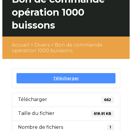
opération 1000
buissons
Accueil
>
Divers
>
Bon de commande
opération 1000 buissons
Télécharger
Télécharger
662
Taille du fichier
618.91 KB
Nombre de fichiers
1