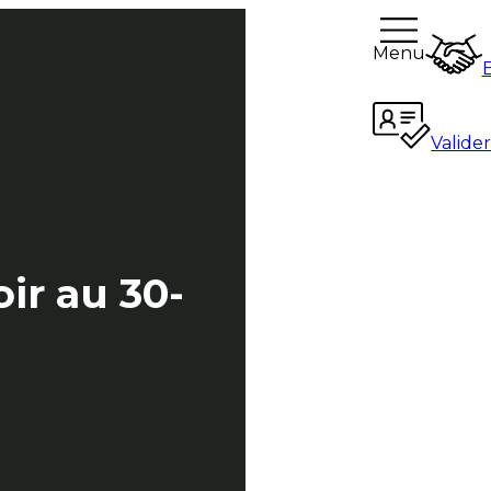
Menu
Valide
ir au 30-