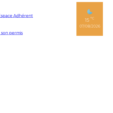
Espace Adhérent
°C
15
07/08/2026
r son permis