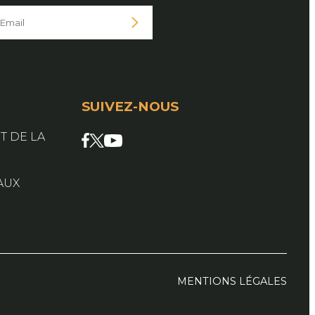
SUIVEZ-NOUS
Facebook
X
YouTube
T DE LA
AUX
MENTIONS LÉGALES