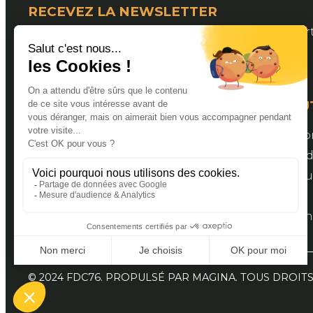
RECEVEZ LA NEWSLETTER
Pour suivre les actualités de la Fédération Dép
LIENS U
Valider s
Espace a
Bourse aux
Contact
Document
© 2024 FDC76. PROPULSÉ PAR MAGINA. TOUS DROIT