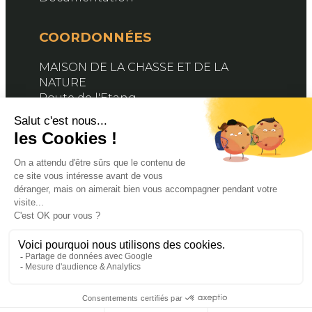
COORDONNÉES
MAISON DE LA CHASSE ET DE LA
NATURE
Route de l'Etang
76890 BELLEVILLE-EN-CAUX
Contactez-nous
SUIVEZ-NOUS
Facebook
X
YouTube
© 2024 FDC76. PROPULSÉ PAR MAGINA. TOUS
DROITS RÉSERVÉS
MENTIONS LÉGALES