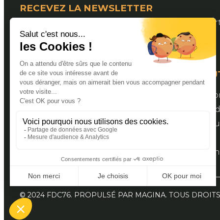
RECEVEZ LA NEWSLETTER
Pour suivre les actualités de la Fédération Dép
LIENS U
Valider s
Espace a
Bourse aux
Contact
Document
© 2024 FDC76. PROPULSÉ PAR MAGINA. TOUS DROIT