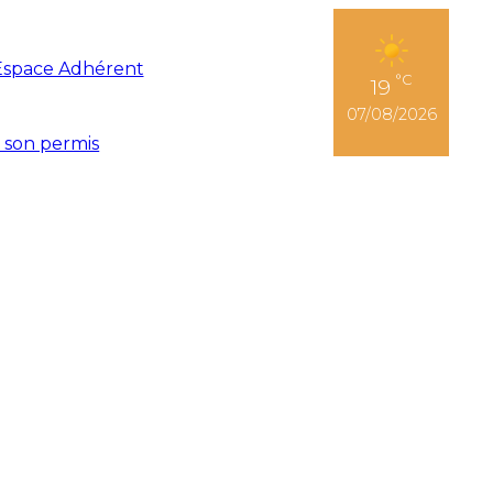
Espace Adhérent
°C
19
07/08/2026
r son permis