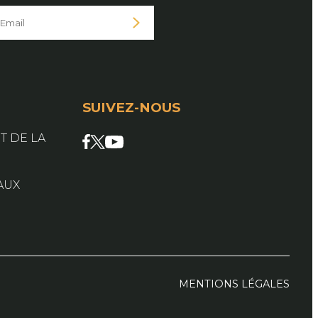
SUIVEZ-NOUS
Facebook
X
YouTube
T DE LA
AUX
MENTIONS LÉGALES