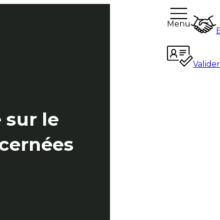
Menu
Valide
 sur le
ncernées