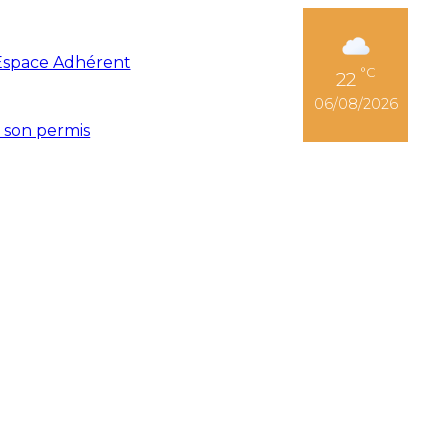
Espace Adhérent
°C
22
06/08/2026
r son permis