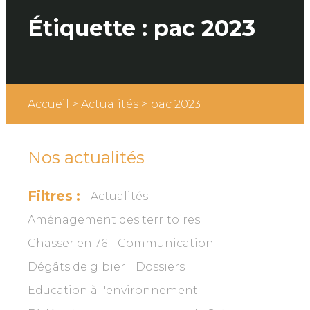
Étiquette :
pac 2023
Accueil
>
Actualités
>
pac 2023
Nos actualités
Filtres :
Actualités
Aménagement des territoires
Chasser en 76
Communication
Dégâts de gibier
Dossiers
Education à l'environnement