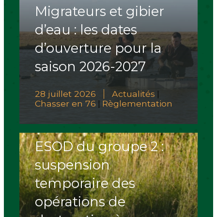
Migrateurs et gibier
d’eau : les dates
d’ouverture pour la
saison 2026-2027
28 juillet 2026
Actualités
|
Chasser en 76
Règlementation
|
ESOD du groupe 2 :
suspension
temporaire des
opérations de