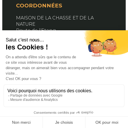
COORDONNÉES
MAISON DE LA CHASSE ET DE LA
NATURE
Route de l'Etang
76890 BELLEVILLE-EN-CAUX
Contactez-nous
SUIVEZ-NOUS
Facebook
X
YouTube
© 2024 FDC76. PROPULSÉ PAR MAGINA. TOUS
DROITS RÉSERVÉS
MENTIONS LÉGALES