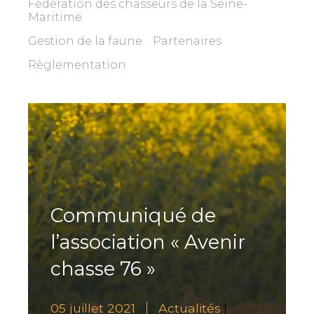
Fédération des chasseurs de la Seine-
Maritime
Gestion de la faune
Partenaires
Règlementation
Communiqué de
l’association « Avenir
chasse 76 »
05 juillet 2021
Actualités
|