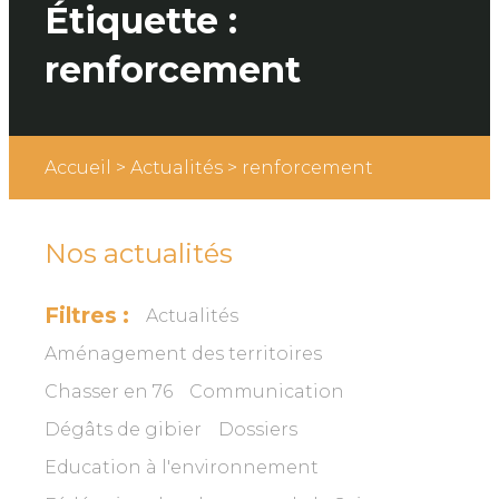
Étiquette :
renforcement
Accueil
>
Actualités
>
renforcement
Nos actualités
Filtres :
Actualités
Aménagement des territoires
Chasser en 76
Communication
Dégâts de gibier
Dossiers
Education à l'environnement